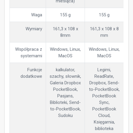
miesiąca)
Waga
155 g
155 g
Wymiary
161,3 x 108 x
161,3 x 108 x 8
8mm
mm
Współpraca z
Windows, Linux,
Windows, Linux,
systemami
MacOS
MacOS
Funkcje
kalkulator,
Legimi,
dodatkowe
szachy, słownik,
ReadRate,
Galeria Dropbox
Dropbox, Send-
PocketBook,
to-PocketBook,
Pasjans,
PocketBook
Biblioteki, Send-
Sync,
to-PocketBook,
PocketBook
Sudoku
Cloud,
Księgarnia,
biblioteka