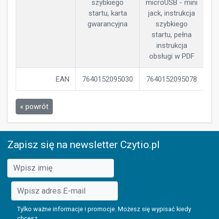
szybkiego
microUSB - mini
startu, karta
jack, instrukcja
gwarancyjna
szybkiego
startu, pełna
instrukcja
obsługi w PDF
EAN
7640152095030
7640152095078
« powrót
Zapisz się na newsletter Czytio.pl
Tylko ważne informacje i promocje. Możesz się wypisać kiedy
chcesz.