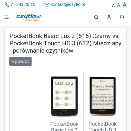
A
71 343 26 15
kontakt@czytio.pl
A
A
PocketBook Basic Lux 2 (616) Czarny vs
PocketBook Touch HD 3 (632) Miedziany
- porównanie czytników
« powrót
PocketBook
PocketBook
Basic Lux 2
Touch HD 3