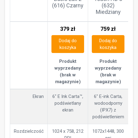
(616) Czarny
(632)
Miedziany
379
zł
759
zł
Dodaj do
Dodaj do
koszyka
koszyka
Produkt
Produkt
wyprzedany
wyprzedany
(brak w
(brak w
magazynie)
magazynie)
Ekran
6" E Ink Carta™,
6" E-ink Carta,
podświetlany
wodoodporny
ekran
(IPX7) z
podświetleniem
Rozdzielczość
1024 x 758, 212
1072x1448, 300