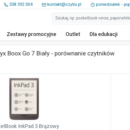
538 392 004
kontakt@czytio.pl
poniedziałek - pią
Zestawy
promocyjne
Outlet
Dla edukacji
x Boox Go 7 Biały - porównanie czytników
etBook InkPad 3 Brązowy