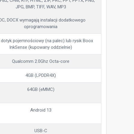
FB2, CHM, RTF, HTML, ZIP, PRC, PPT, PPTX, PNG,
JPG, BMP, TIFF, WAV, MP3
OC, DOCX wymagają instalacji dodatkowego
oprogramowania
 dotyk pojemnościowy (na palec) lub rysik Boox
InkSense (kupowany oddzielnie)
Qualcomm 2.0Ghz Octa-core
4GB (LPDDR4X)
64GB (eMMC)
Android 13
USB-C