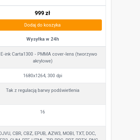
999
zł
Dodaj do koszyka
Wysyłka w 24h
 E-ink Carta1300 - PMMA cover-lens (tworzywo
akrylowe)
1680x1264, 300 dpi
Tak z regulacją barwy podświetlenia
16
 DJVU, CBR, CBZ, EPUB, AZW3, MOBI, TXT, DOC,