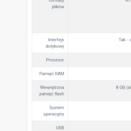
formaty
HT
plików
Interfejs
Tak - 
dotykowy
Procesor
Pamięć RAM
Wewnętrzna
8 GB (d
pamięć flash
System
operacyjny
USB