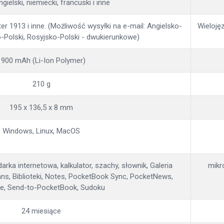
ngielski, niemiecki, francuski i inne
r 1913 i inne. (Możliwość wysyłki na e-mail: Angielsko-
Wielojęz
o-Polski, Rosyjsko-Polski - dwukierunkowe)
1900 mAh (Li-Ion Polymer)
210 g
195 x 136,5 x 8 mm
Windows, Linux, MacOS
arka internetowa, kalkulator, szachy, słownik, Galeria
mikr
s, Biblioteki, Notes, PocketBook Sync, PocketNews,
le, Send-to-PocketBook, Sudoku
24 miesiące