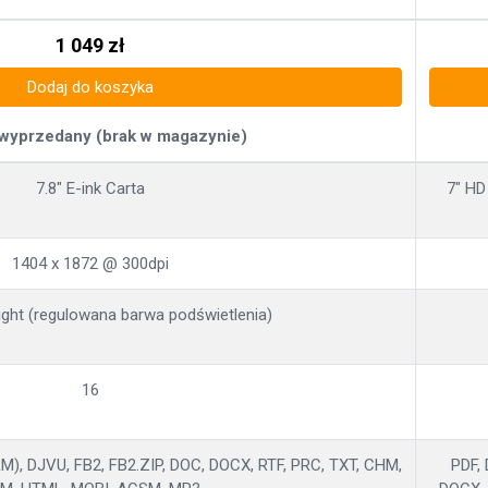
1 049
zł
Dodaj do koszyka
 wyprzedany (brak w magazynie)
7.8" E-ink Carta
7" HD
1404 x 1872 @ 300dpi
ght (regulowana barwa podświetlenia)
16
), DJVU, FB2, FB2.ZIP, DOC, DOCX, RTF, PRC, TXT, CHM,
PDF,