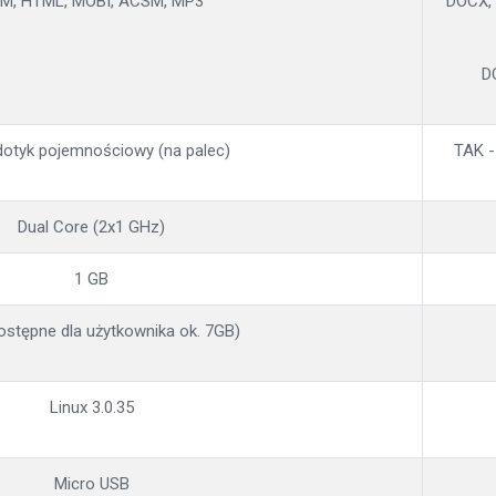
M, HTML, MOBI, ACSM, MP3
DOCX, 
D
dotyk pojemnościowy (na palec)
TAK -
Dual Core (2x1 GHz)
1 GB
ostępne dla użytkownika ok. 7GB)
Linux 3.0.35
Micro USB