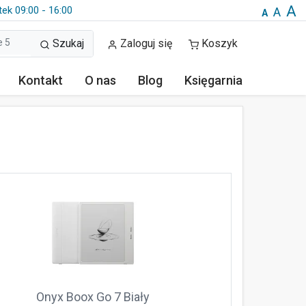
A
tek 09:00 - 16:00
A
A
Szukaj
Zaloguj się
Koszyk
Kontakt
O nas
Blog
Księgarnia
Onyx Boox Go 7 Biały