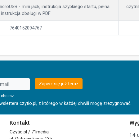
icroUSB - mini jack, instrukcja szybkiego startu, pełna
czytni
instrukcja obsługi w PDF
7640152094767
Zapisz się już teraz
 chcesz.
lettera czytio.pl, z którego w każdej chwili mogę zrezygnować.
Kontakt
Wyg
Czytio.pl / 71media
14 
ul. Ostrowskiego 13b