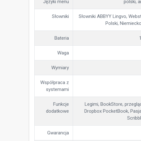
Języki menu
polski, a
Słowniki
Słowniki ABBYY Lingvo, Webste
Polski, Niemieck
Bateria
Waga
Wymiary
Współpraca z
systemami
Funkcje
Legimi, BookStore, przegląd
dodatkowe
Dropbox PocketBook, Pasjan
Scribb
Gwarancja