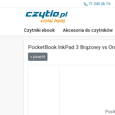
71 343 26 15
Czytniki ebook
Akcesoria
do czytników
PocketBook InkPad 3 Brązowy vs Ony
« powrót
Pock