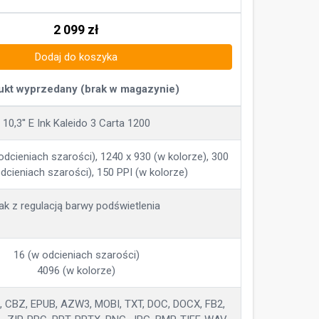
2 099
zł
Dodaj do koszyka
ukt wyprzedany (brak w magazynie)
10,3'' E Ink Kaleido 3 Carta 1200
odcieniach szarości), 1240 x 930 (w kolorze), 300
dcieniach szarości), 150 PPI (w kolorze)
ak z regulacją barwy podświetlenia
16 (w odcieniach szarości)
4096 (w kolorze)
, CBZ, EPUB, AZW3, MOBI, TXT, DOC, DOCX, FB2,