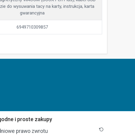
ie do wysuwania tacy na karty, instrukcja, karta
gwarancyjna
6949710309857
odne i proste zakupy
dniowe prawo zwrotu