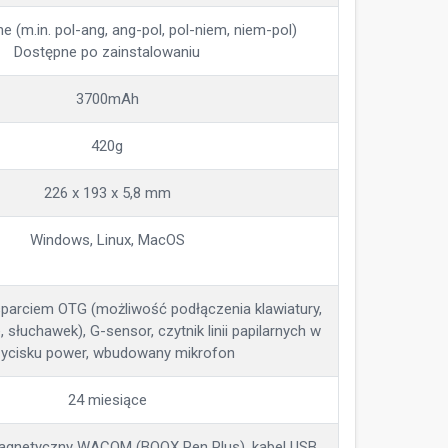
e (m.in. pol-ang, ang-pol, pol-niem, niem-pol)
Dostępne po zainstalowaniu
3700mAh
420g
226 x 193 x 5,8 mm
Windows, Linux, MacOS
parciem OTG (możliwość podłączenia klawiatury,
, słuchawek), G-sensor, czytnik linii papilarnych w
zycisku power, wbudowany mikrofon
24 miesiące
 magnetyczny WACOM (BOOX Pen Plus), kabel USB