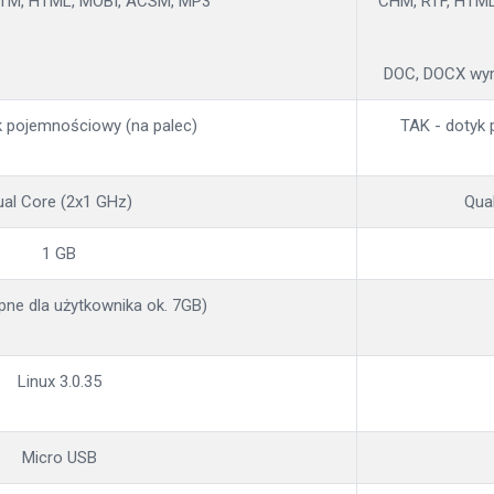
HTM, HTML, MOBI, ACSM, MP3
CHM, RTF, HTML,
DOC, DOCX wym
k pojemnościowy (na palec)
TAK - dotyk
ual Core (2x1 GHz)
Qua
1 GB
pne dla użytkownika ok. 7GB)
Linux 3.0.35
Micro USB