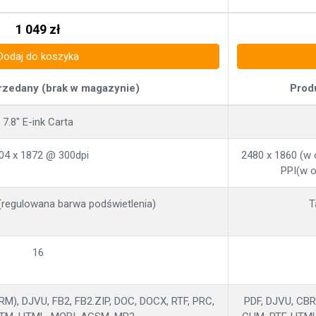
1 049
zł
Dodaj do koszyka
rzedany (brak w magazynie)
Prod
7.8" E-ink Carta
04 x 1872 @ 300dpi
2480 x 1860 (w 
PPI(w o
(regulowana barwa podświetlenia)
T
16
M), DJVU, FB2, FB2.ZIP, DOC, DOCX, RTF, PRC,
PDF, DJVU, CBR