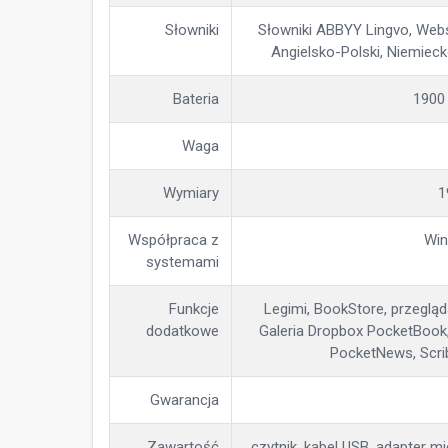
Słowniki
Słowniki ABBYY Lingvo, Webst
Angielsko-Polski, Niemieck
Bateria
1900
Waga
Wymiary
1
Współpraca z
Win
systemami
Funkcje
Legimi, BookStore, przegląda
dodatkowe
Galeria Dropbox PocketBook, 
PocketNews, Scri
Gwarancja
Zawartość
czytnik, kabel USB, adapter mi