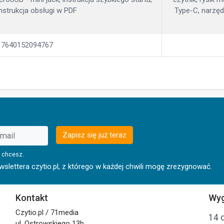
instrukcja obsługi w PDF
Type-C, narzędz
7640152094767
Zapisz się już teraz
 chcesz.
lettera czytio.pl, z którego w każdej chwili mogę zrezygnować.
Kontakt
Wyg
Czytio.pl / 71media
14 
ul. Ostrowskiego 13b