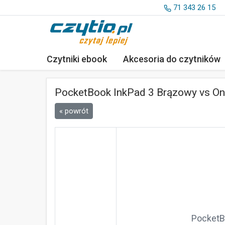
71 343 26 15
Czytniki ebook
Akcesoria
do czytników
PocketBook InkPad 3 Brązowy vs Ony
« powrót
PocketB