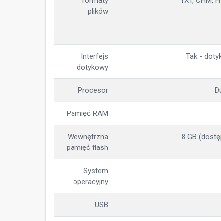
formaty
TXT, CHM, 
plików
Interfejs
Tak - doty
dotykowy
Procesor
D
Pamięć RAM
Wewnętrzna
8 GB (dostę
pamięć flash
System
operacyjny
USB