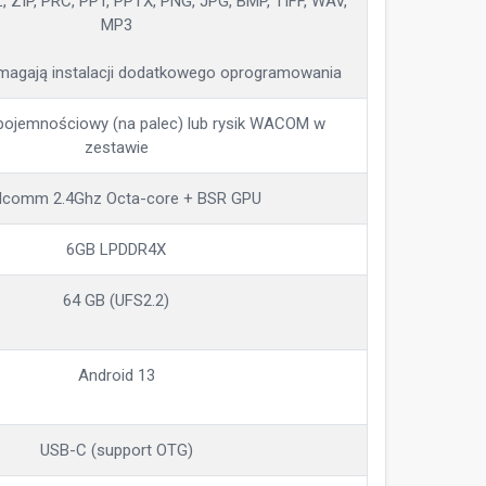
 ZIP, PRC, PPT, PPTX, PNG, JPG, BMP, TIFF, WAV,
MP3
agają instalacji dodatkowego oprogramowania
 pojemnościowy (na palec) lub rysik WACOM w
zestawie
lcomm 2.4Ghz Octa-core + BSR GPU
6GB LPDDR4X
64 GB (UFS2.2)
Android 13
USB-C (support OTG)