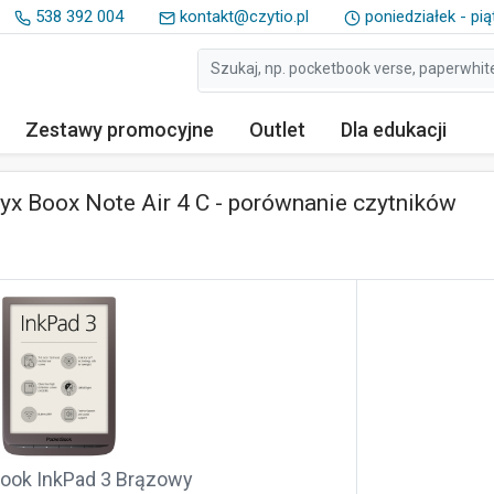
538 392 004
kontakt@czytio.pl
poniedziałek - pią
Zestawy
promocyjne
Outlet
Dla edukacji
x Boox Note Air 4 C - porównanie czytników
ook InkPad 3 Brązowy