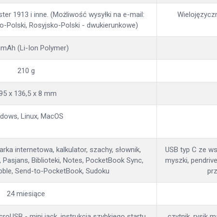
er 1913 i inne. (Możliwość wysyłki na e-mail:
Wielojęzyczn
o-Polski, Rosyjsko-Polski - dwukierunkowe)
 mAh (Li-Ion Polymer)
210 g
95 x 136,5 x 8 mm
dows, Linux, MacOS
rka internetowa, kalkulator, szachy, słownik,
USB typ C ze ws
Pasjans, Biblioteki, Notes, PocketBook Sync,
myszki, pendrive
bble, Send-to-PocketBook, Sudoku
pr
24 miesiące
croUSB - mini jack, instrukcja szybkiego startu,
czytnik, rysik