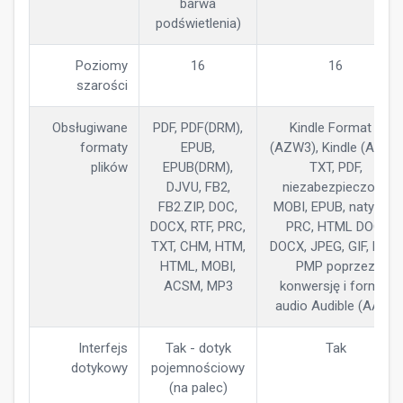
barwa
podświetlenia)
Poziomy
16
16
szarości
Obsługiwane
PDF, PDF(DRM),
Kindle Format 8
formaty
EPUB,
(AZW3), Kindle (AZW),
plików
EPUB(DRM),
TXT, PDF,
DJVU, FB2,
niezabezpieczony
FB2.ZIP, DOC,
MOBI, EPUB, natywny
DOCX, RTF, PRC,
PRC, HTML DOC,
TXT, CHM, HTM,
DOCX, JPEG, GIF, PNG,
HTML, MOBI,
PMP poprzez
ACSM, MP3
konwersję i format
audio Audible (AAX).
Interfejs
Tak - dotyk
Tak
dotykowy
pojemnościowy
(na palec)