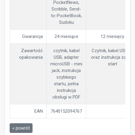
PocketNews,
Scribble, Send-
to-PocketBook,
Sudoku
Gwarancja
24 miesiące
12 miesięcy
Zawartość
czytnik, kabel
Czytnik, kabel USB-C,
opakowania
USB, adapter
oraz instrukcja szybki
microUSB - mini
start
jack, instrukcja
szybkiego
startu, pełna
instrukcja
obsługi w PDF
EAN
7640152094767
« powrót