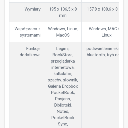
Wymiary
195 x 136,5 x 8
157,8 x 108,6 x 8 mm
mm
Współpraca z
Windows, Linux,
Windows, MAC OS,
systemami
MacOS
Linux
Funkcje
Legimi,
podświetlenie ekranu,
dodatkowe
BookStore,
bluetooth, tryb nocny
przeglądarka
internetowa,
kalkulator,
szachy, słownik,
Galeria Dropbox
PocketBook,
Pasjans,
Biblioteki,
Notes,
PocketBook
Sync,