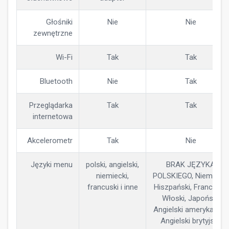
Głośniki
Nie
Nie
zewnętrzne
Wi-Fi
Tak
Tak
Bluetooth
Nie
Tak
Przeglądarka
Tak
Tak
internetowa
Akcelerometr
Tak
Nie
Języki menu
polski, angielski,
BRAK JĘZYKA
niemiecki,
POLSKIEGO, Niemiecki,
francuski i inne
Hiszpański, Francuski,
Włoski, Japoński,
Angielski amerykański,
Angielski brytyjski,