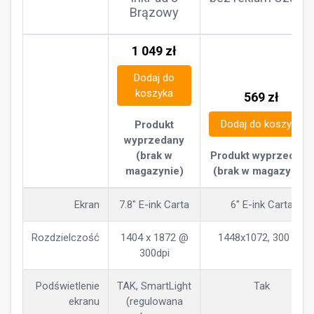
Brązowy
1 049
zł
Dodaj do
koszyka
569
zł
Dodaj do koszyka
Produkt
wyprzedany
(brak w
Produkt wyprzedany
magazynie)
(brak w magazynie)
Ekran
7.8" E-ink Carta
6" E-ink Carta
Rozdzielczość
1404 x 1872 @
1448x1072, 300 ppi
300dpi
Podświetlenie
TAK, SmartLight
Tak
ekranu
(regulowana