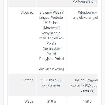
Portugalski, Chiński
Słowniki
Słowniki ABBYY
Wbudowany
Lingvo, Webster
angielsko-angielski
1913 i inne.
(Możliwość
wysyłki na e-
mail: Angielsko-
Polski,
Niemiecko-
Polski,
Rosyjsko-Polski
-
dwukierunkowe)
Bateria
1900 mAh (Li-
bd, do 6 tygodni
Ion Polymer)
czytania (0,5 godziny
dziennie)
Waga
210 g
158 g