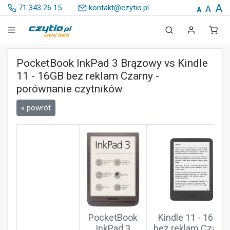
A
71 343 26 15
kontakt@czytio.pl
A
A
PocketBook InkPad 3 Brązowy vs Kindle
11 - 16GB bez reklam Czarny -
porównanie czytników
« powrót
PocketBook
Kindle 11 - 16GB
InkPad 3
bez reklam Czarny