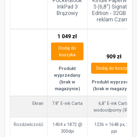
PocketBook
Kindle Paperwhite
InkPad 3
5 (6,8'') Signature
Brązowy
Edition - 32GB bez
reklam Czarny
1 049
zł
Dodaj do
koszyka
909
zł
Dodaj do koszyka
Produkt
wyprzedany
(brak w
Produkt wyprzedany
magazynie)
(brak w magazynie)
Ekran
7.8" E-ink Carta
6,8" E-ink Carta,
wodoodporny (IPX8)
Rozdzielczość
1404 x 1872 @
1236 × 1648 px, 300
300dpi
ppi