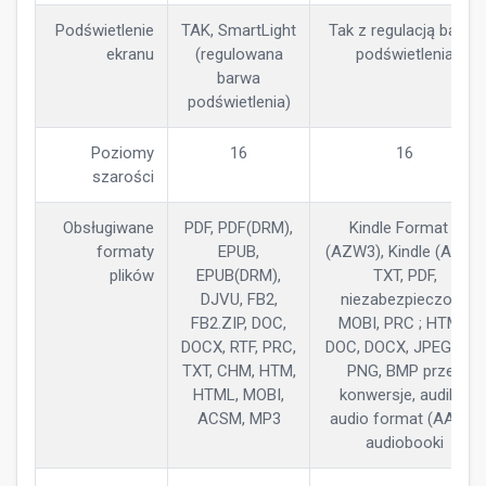
Podświetlenie
TAK, SmartLight
Tak z regulacją barwy
ekranu
(regulowana
podświetlenia
barwa
podświetlenia)
Poziomy
16
16
szarości
Obsługiwane
PDF, PDF(DRM),
Kindle Format 8
formaty
EPUB,
(AZW3), Kindle (AZW),
plików
EPUB(DRM),
TXT, PDF,
DJVU, FB2,
niezabezpieczone
FB2.ZIP, DOC,
MOBI, PRC ; HTML,
DOCX, RTF, PRC,
DOC, DOCX, JPEG, GIF,
TXT, CHM, HTM,
PNG, BMP przez
HTML, MOBI,
konwersje, audible
ACSM, MP3
audio format (AAX) -
audiobooki