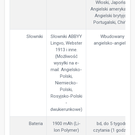
Włoski, Japoński,
Angielski amerykański,
Angielski brytyjski,
Portugalski, Chiński
Słowniki
Słowniki ABBYY
Wbudowany
Lingvo, Webster
angielsko-angielski
1913 i inne.
(Możliwość
wysyłki na e-
mail: Angielsko-
Polski,
Niemiecko-
Polski,
Rosyjsko-Polski
-
dwukierunkowe)
Bateria
1900 mAh (Li-
bd, do 5 tygodni
Ion Polymer)
czytania (1 godzinę