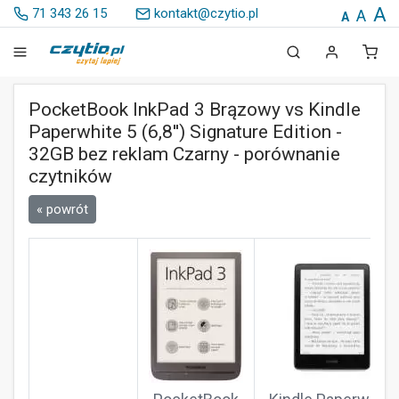
A
71 343 26 15
kontakt@czytio.pl
A
A
PocketBook InkPad 3 Brązowy vs Kindle
Paperwhite 5 (6,8'') Signature Edition -
32GB bez reklam Czarny - porównanie
czytników
« powrót