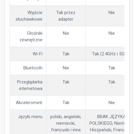
Wyjście
Tak przez
Nie
słuchawkowe
adapter
Głośniki
Nie
Nie
zewnętrzne
Wi-Fi
Tak
Tak (2.4GHz i 5GHz)
Bluetooth
Nie
Tak
Przeglądarka
Tak
Tak
internetowa
Akcelerometr
Tak
Nie
Języki menu
polski, angielski,
BRAK JĘZYKA
niemiecki,
POLSKIEGO, Niemiecki,
francuski i inne
Hiszpański, Francuski,