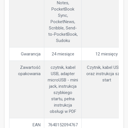
Notes,
PocketBook
Sync,
PocketNews,
Scribble, Send-
to-PocketBook,
Sudoku
Gwarancja
24 miesiące
12 miesięcy
Zawartość
czytnik, kabel
Czytnik, kabel USB-C,
opakowania
USB, adapter
oraz instrukcja szybki
microUSB - mini
start
jack, instrukcja
szybkiego
startu, pełna
instrukcja
obsługi w PDF
EAN
7640152094767