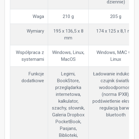
dziennie)
Waga
210 g
205 g
Wymiary
195 x 136,5 x 8
174 x 125 x 8,1 mm
mm
Współpraca z
Windows, Linux,
Windows, MAC OS,
systemami
MacOS
Linux
Funkcje
Legimi,
Ładowanie indukcyjne,
dodatkowe
BookStore,
czujnik światła,
przeglądarka
wodoodporność
internetowa,
(norma IPX8),
kalkulator,
podświetlenie ekranu z
szachy, słownik,
regulacją barwy,
Galeria Dropbox
bluetooth
PocketBook,
Pasjans,
Biblioteki,