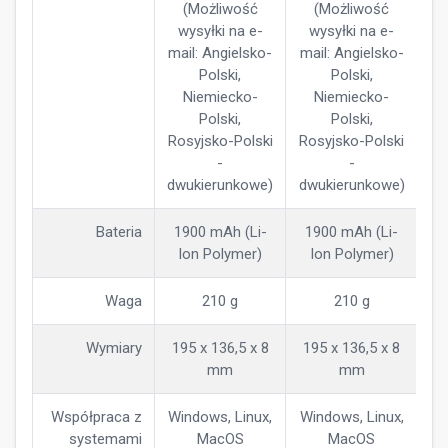
(Możliwość
(Możliwość
wysyłki na e-
wysyłki na e-
mail: Angielsko-
mail: Angielsko-
Polski,
Polski,
Niemiecko-
Niemiecko-
Polski,
Polski,
Rosyjsko-Polski
Rosyjsko-Polski
-
-
dwukierunkowe)
dwukierunkowe)
Bateria
1900 mAh (Li-
1900 mAh (Li-
Ion Polymer)
Ion Polymer)
Waga
210 g
210 g
Wymiary
195 x 136,5 x 8
195 x 136,5 x 8
mm
mm
Współpraca z
Windows, Linux,
Windows, Linux,
systemami
MacOS
MacOS