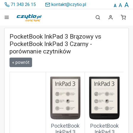
A
71 343 26 15
kontakt@czytio.pl
A
A
PocketBook InkPad 3 Brązowy vs
PocketBook InkPad 3 Czarny -
porównanie czytników
« powrót
PocketBook
PocketBook
InkPad 3
InkPad 3