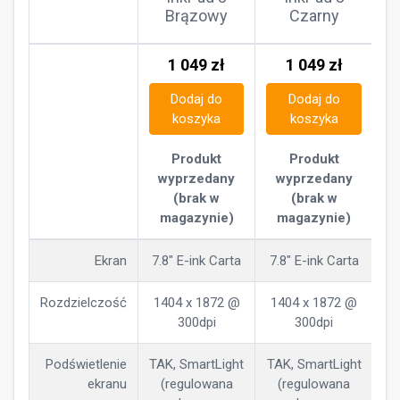
Brązowy
Czarny
1 049
zł
1 049
zł
Dodaj do
Dodaj do
koszyka
koszyka
Produkt
Produkt
wyprzedany
wyprzedany
(brak w
(brak w
magazynie)
magazynie)
Ekran
7.8" E-ink Carta
7.8" E-ink Carta
Rozdzielczość
1404 x 1872 @
1404 x 1872 @
300dpi
300dpi
Podświetlenie
TAK, SmartLight
TAK, SmartLight
ekranu
(regulowana
(regulowana