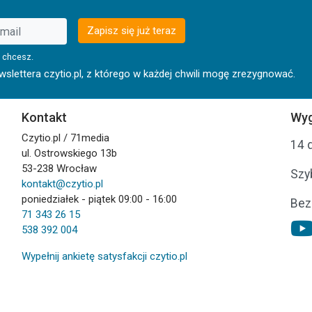
Zapisz się już teraz
 chcesz.
lettera czytio.pl, z którego w każdej chwili mogę zrezygnować.
Kontakt
Wyg
Czytio.pl / 71media
14 
ul. Ostrowskiego 13b
53-238 Wrocław
Szy
kontakt@czytio.pl
poniedziałek - piątek 09:00 - 16:00
Bez
71 343 26 15
538 392 004
Wypełnij ankietę satysfakcji czytio.pl