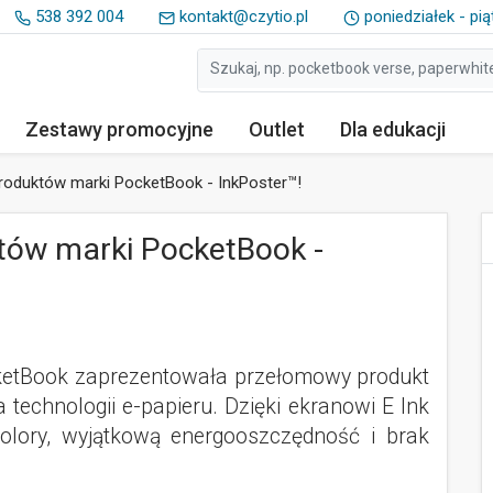
538 392 004
kontakt@czytio.pl
poniedziałek - pią
Zestawy
promocyjne
Outlet
Dla edukacji
oduktów marki PocketBook - InkPoster™!
ów marki PocketBook -
etBook zaprezentowała przełomowy produkt
a technologii e-papieru. Dzięki ekranowi E Ink
kolory, wyjątkową energooszczędność i brak