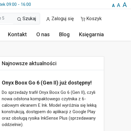
A
tek 09:00 - 16:00
A
A
Szukaj
Zaloguj się
Koszyk
Kontakt
O nas
Blog
Księgarnia
Najnowsze aktualności
Onyx Boox Go 6 (Gen II) już dostępny!
Do sprzedaży trafił Onyx Boox Go 6 (Gen II), czyli
nowa odsłona kompaktowego czytnika z 6-
calowym ekranem E Ink. Model wyróżnia się lekką
konstrukcją, dostępem do aplikacji z Google Play
oraz obsługą rysika InkSense Plus (sprzedawany
oddzielnie).