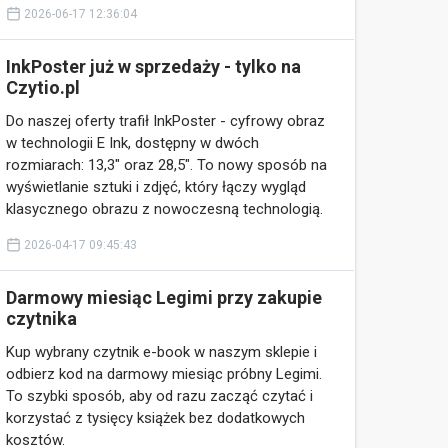
2026-06-17 12:36:04
InkPoster już w sprzedaży - tylko na
Czytio.pl
Do naszej oferty trafił InkPoster - cyfrowy obraz
w technologii E Ink, dostępny w dwóch
rozmiarach: 13,3″ oraz 28,5″. To nowy sposób na
wyświetlanie sztuki i zdjęć, który łączy wygląd
klasycznego obrazu z nowoczesną technologią.
2026-04-17 09:45:43
Darmowy miesiąc Legimi przy zakupie
czytnika
Kup wybrany czytnik e-book w naszym sklepie i
odbierz kod na darmowy miesiąc próbny Legimi.
To szybki sposób, aby od razu zacząć czytać i
korzystać z tysięcy książek bez dodatkowych
kosztów.