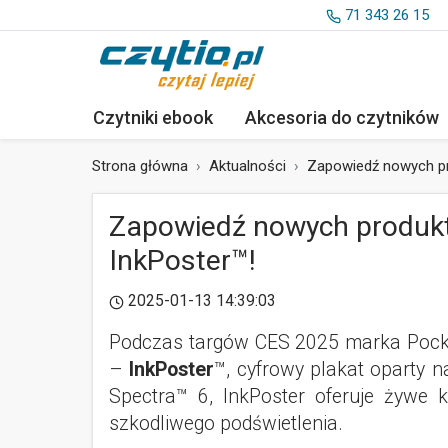
71 343 26 15
Czytniki ebook
Akcesoria
do czytników
Strona główna
Aktualności
Zapowiedź nowych pr
Zapowiedź nowych produkt
InkPoster™!
2025-01-13 14:39:03
Podczas targów CES 2025 marka Pock
–
InkPoster
™, cyfrowy plakat oparty n
Spectra™ 6, InkPoster oferuje żywe 
szkodliwego podświetlenia.