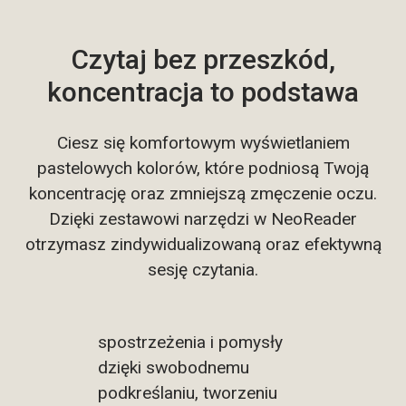
Czytaj bez przeszkód,
koncentracja to podstawa
Dowolnie
Ciesz się komfortowym wyświetlaniem
podkreślaj,
pastelowych kolorów, które podniosą Twoją
koncentrację oraz zmniejszą zmęczenie oczu.
dodawaj
Dzięki zestawowi narzędzi w NeoReader
adnotacje i
otrzymasz zindywidualizowaną oraz efektywną
zaznaczaj
sesję czytania.
Uchwyć cenne
spostrzeżenia i pomysły
dzięki swobodnemu
podkreślaniu, tworzeniu