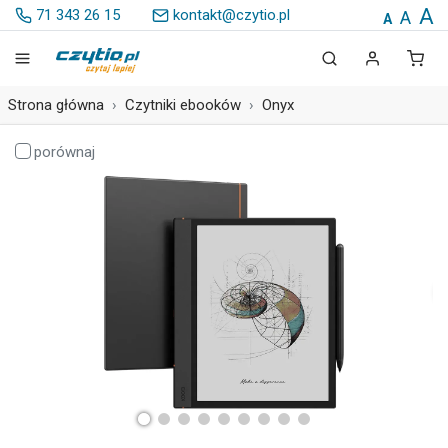
A
71 343 26 15
kontakt@czytio.pl
A
A
Strona główna
Czytniki ebooków
Onyx
porównaj