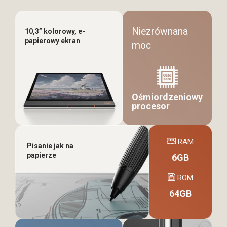
Niezrównana
10,3” kolorowy, e-
papierowy ekran
moc
Ośmiordzeniowy
procesor
RAM
Pisanie jak na
papierze
6GB
ROM
64GB