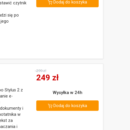
Dodaj do koszyka
tawić czytnik
dzi się po
 jego
299 zł
249
zł
bo Stylus 2 z
Wysyłka w 24h
anie e-
i
Dodaj do koszyka
 dokumenty i
notatnika w
ekst za
aczania i