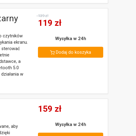
zarny
139 zł
119
zł
o czytników
Wysyłka w 24h
ykania ekranu.
i sterować
Dodaj do koszyka
etnie
odstawce, a
etooth 5.0
 działania w
159
zł
Wysyłka w 24h
wane, aby
zięki