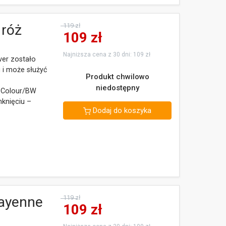
 róż
119 zł
109
zł
Najniższa cena z 30 dni: 109 zł
ver zostało
 i może służyć
Produkt chwilowo
niedostępny
a Colour/BW
knięciu –
Dodaj do koszyka
Cayenne
119 zł
109
zł