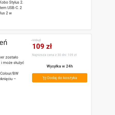
Kobo Stylus 2.
rtem USB-C. 2
lus 2 w
leń
119 zł
109
zł
Najniższa cena z 30 dni: 109 zł
ver zostało
 i może służyć
Wysyłka w 24h
a Colour/BW
Dodaj do koszyka
knięciu –