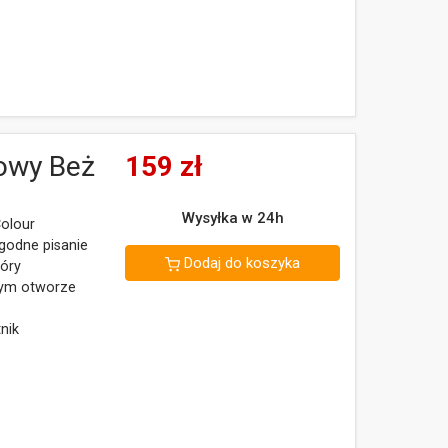
kowy Beż
159
zł
Wysyłka w 24h
Colour
godne pisanie
Dodaj do koszyka
tóry
ym otworze
nik