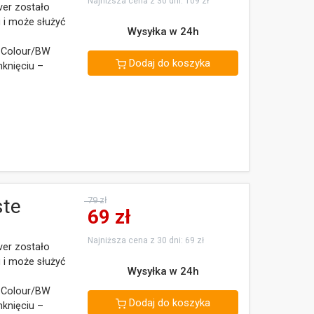
Najniższa cena z 30 dni: 109 zł
ver zostało
 i może służyć
Wysyłka w 24h
a Colour/BW
Dodaj do koszyka
knięciu –
ste
79 zł
69
zł
Najniższa cena z 30 dni: 69 zł
ver zostało
 i może służyć
Wysyłka w 24h
a Colour/BW
Dodaj do koszyka
knięciu –