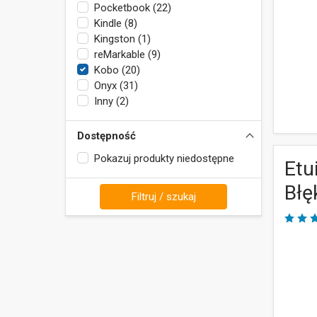
Pocketbook (22)
Kindle (8)
Kingston (1)
reMarkable (9)
Kobo (20)
Onyx (31)
Inny (2)
Dostępność
Pokazuj produkty niedostępne
Etu
Błę
Filtruj / szukaj