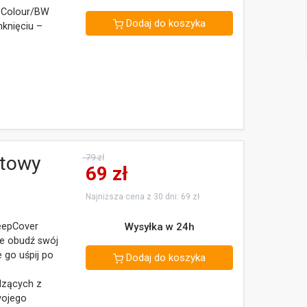
a Colour/BW
Dodaj do koszyka
knięciu –
ltowy
79 zł
69
zł
Najniższa cena z 30 dni: 69 zł
leepCover
Wysyłka w 24h
ie obudź swój
 go uśpij po
Dodaj do koszyka
dzących z
wojego