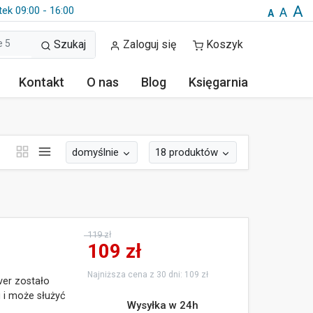
A
tek 09:00 - 16:00
A
A
Szukaj
Zaloguj się
Koszyk
Kontakt
O nas
Blog
Księgarnia
domyślnie
18 produktów
119 zł
109
zł
Najniższa cena z 30 dni: 109 zł
ver zostało
 i może służyć
Wysyłka w 24h