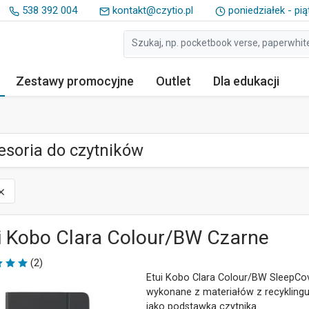
538 392 004
kontakt@czytio.pl
poniedziałek - pią
Zestawy
promocyjne
Outlet
Dla edukacji
esoria do czytników
i Kobo Clara Colour/BW Czarne
(2)
Etui Kobo Clara Colour/BW SleepCo
wykonane z materiałów z recyklingu
jako podstawka czytnika.